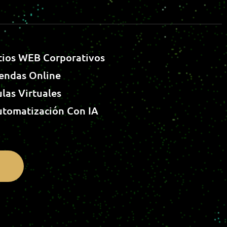
T
I
O
S
W
E
B
C
O
R
P
O
R
A
T
I
V
O
S
E
N
D
A
S
O
N
L
I
N
E
U
L
A
S
V
I
R
T
U
A
L
E
S
U
T
O
M
A
T
I
Z
A
C
I
Ó
N
C
O
N
I
A