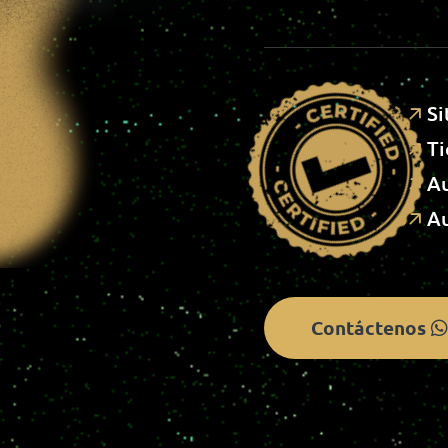
S
I
T
I
A
A
Contáctenos