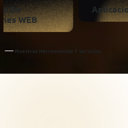
Aplicaciones Móviles
N
U
E
S
T
R
A
S
H
E
R
R
A
M
I
E
N
T
A
S
Y
S
E
R
V
I
C
I
O
S