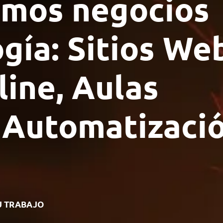
mos negocios
gía: Sitios Web
ine, Aulas
y Automatizaci
U TRABAJO