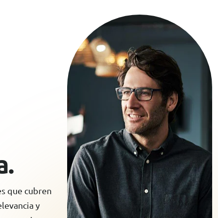
a
.
es que cubren
elevancia y