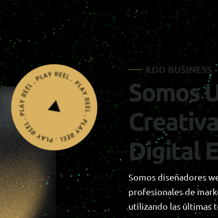
K
D
D
B
U
S
I
N
E
S
S
-
S
o
m
o
s
C
r
e
a
t
i
v
D
i
g
i
t
a
l
Somos diseñadores web
profesionales de marke
utilizando las últimas 