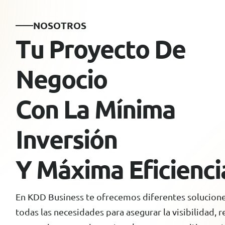
N
O
S
O
T
R
O
S
T
u
P
r
o
y
e
c
t
o
D
e
N
e
g
o
c
i
o
C
o
n
L
a
M
í
n
i
m
a
I
n
v
e
r
s
i
ó
n
Y
M
á
x
i
m
a
E
f
i
c
i
e
n
c
i
En KDD Business te ofrecemos diferentes solucion
todas las necesidades para asegurar la visibilidad, r