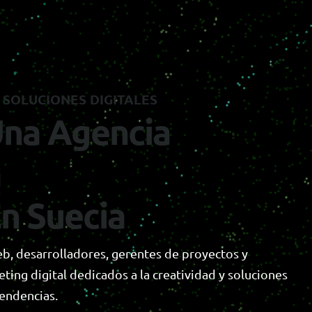
S
O
L
U
C
I
O
N
E
S
D
I
G
I
T
A
L
E
S
U
n
a
A
g
e
n
c
i
a
a
E
n
S
u
e
c
i
a
, desarrolladores, gerentes de proyectos y
ting digital dedicados a la creatividad y soluciones
tendencias.